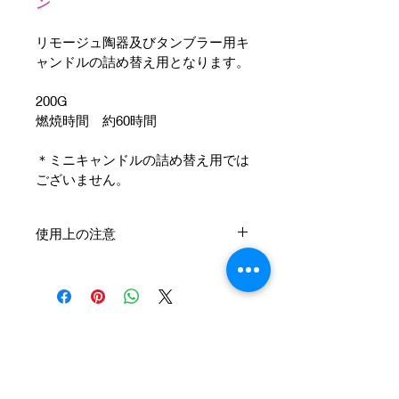
ン
リモージュ陶器及びタンブラー用キ
ャンドルの詰め替え用となります。
200G
燃焼時間　約60時間
＊ミニキャンドルの詰め替え用では
ございません。
使用上の注意
使用方法　キャンドルから煙や熱く
なりすぎないよう、定期的に芯を1
～2mmカットしてください。
2
時間以上点灯しないでください。
使用上の注意　＊火を扱うものです
ので、火災には十分ご注意下さい。
＊火から目をはなされませんようお
Address